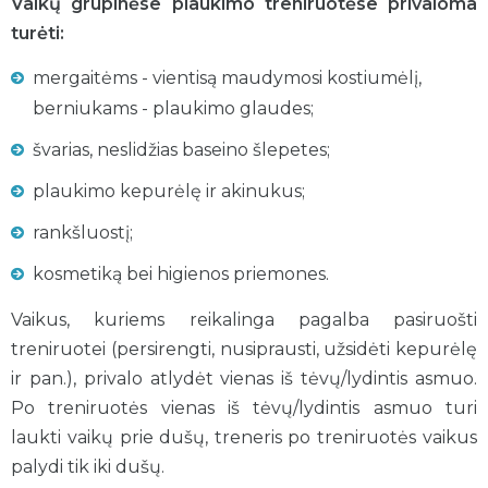
Vaikų grupinėse plaukimo treniruotėse privaloma
turėti:
mergaitėms - vientisą maudymosi kostiumėlį,
berniukams - plaukimo glaudes;
švarias, neslidžias baseino šlepetes;
plaukimo kepurėlę ir akinukus;
rankšluostį;
kosmetiką bei higienos priemones.
Vaikus, kuriems reikalinga pagalba pasiruošti
treniruotei (persirengti, nusiprausti, užsidėti kepurėlę
ir pan.), privalo atlydėt vienas iš tėvų/lydintis asmuo.
Po treniruotės vienas iš tėvų/lydintis asmuo turi
laukti vaikų prie dušų, treneris po treniruotės vaikus
palydi tik iki dušų.