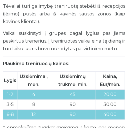
Tėveliai turi galimybę treniruotę stebėti iš recepcijos
(įėjimo) pusės arba iš kavinės sausos zonos (kaip
kavinės klientai).
Vaikai suskirstyti į grupes pagal lygius pas jiems
paskirtus trenerius. Į treniruotes vaikai eina tą dieną ir
tuo laiku, kuris buvo nurodytas patvirtinimo metu.
Plaukimo treniruočių kainos:
Užsiėmimai,
Užsiėmimų
Kaina,
Lygis
mėn.
trukmė, min.
Eur/mėn.
1-2
4
45
20.00
3-5
8
90
30.00
6-8
12
90
40.00
* Apmokėjimo tvarka: mokama 1 kartą per mėnesį