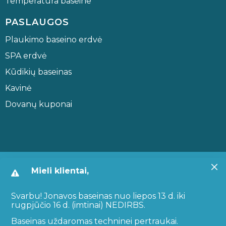
Temperatūra baseine
PASLAUGOS
Plaukimo baseino erdvė
SPA erdvė
Kūdikių baseinas
Kavinė
Dovanų kuponai
© 2026 Visos teisės saugomos. Jonavos baseinas.
Sprendimas:
Mieli klientai,
Reception IT
Savivaldybės biudžetinė įstaiga. Duomenys kaupiami ir saugomi
Svarbu! Jonavos baseinas nuo liepos 13 d. iki
Juridinių asmenų registre, kodas 305996754.
rugpjūčio 16 d. (imtinai) NEDIRBS.
Baseinas uždaromas techninei pertraukai.