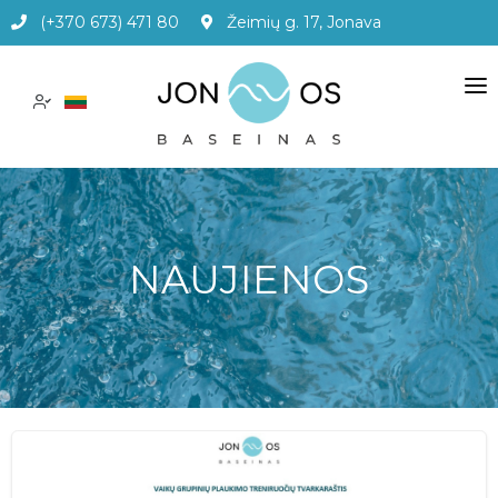
(+370 673) 471 80
Žeimių g. 17, Jonava
PASLAUGOS
KAINOS
APIE MUS
NAUJIENOS
ADMINISTRACINĖ INFORMACIJA
DUK
KONTAKTAI