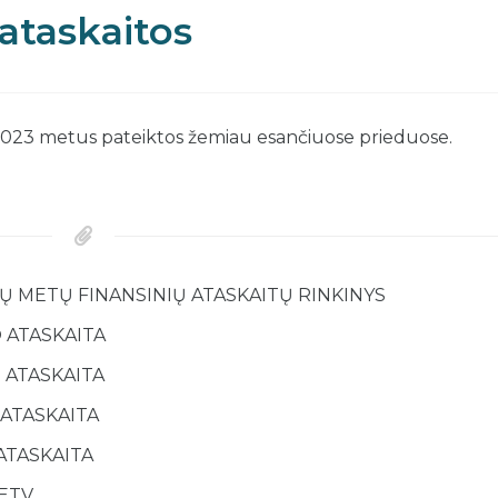
ataskaitos
 2023 metus pateiktos žemiau esančiuose prieduose.
IŲ METŲ FINANSINIŲ ATASKAITŲ RINKINYS
O ATASKAITA
O ATASKAITA
 ATASKAITA
ATASKAITA
ETV.