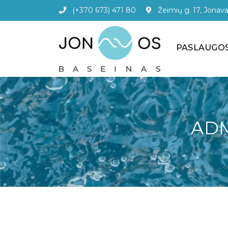
(+370 673) 471 80
Žeimių g. 17, Jonav
PASLAUGO
ADM