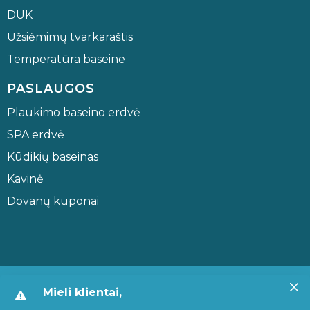
DUK
Užsiėmimų tvarkaraštis
Temperatūra baseine
PASLAUGOS
Plaukimo baseino erdvė
SPA erdvė
Kūdikių baseinas
Kavinė
Dovanų kuponai
© 2026 Visos teisės saugomos. Jonavos baseinas.
Sprendimas:
Mieli klientai,
Reception IT