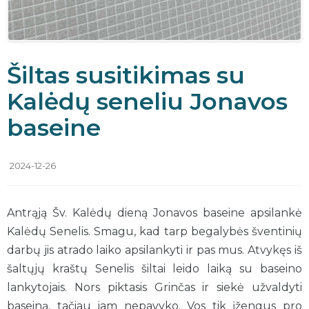
Šiltas susitikimas su
Kalėdų seneliu Jonavos
baseine
2024-12-26
Antrąją Šv. Kalėdų dieną Jonavos baseine apsilankė
Kalėdų Senelis. Smagu, kad tarp begalybės šventinių
darbų jis atrado laiko apsilankyti ir pas mus. Atvykęs iš
šaltųjų kraštų Senelis šiltai leido laiką su baseino
lankytojais. Nors piktasis Grinčas ir siekė užvaldyti
baseiną, tačiau jam nepavyko. Vos tik įžengus pro