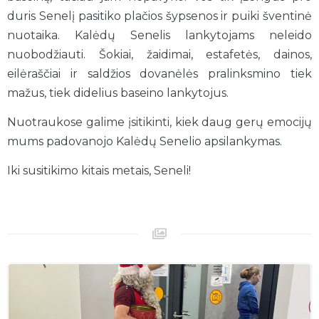
duris Senelį pasitiko plačios šypsenos ir puiki šventinė
nuotaika. Kalėdų Senelis lankytojams neleido
nuobodžiauti. Šokiai, žaidimai, estafetės, dainos,
eilėraščiai ir saldžios dovanėlės pralinksmino tiek
mažus, tiek didelius baseino lankytojus.
Nuotraukose galime įsitikinti, kiek daug gerų emocijų
mums padovanojo Kalėdų Senelio apsilankymas.
Iki susitikimo kitais metais, Seneli!