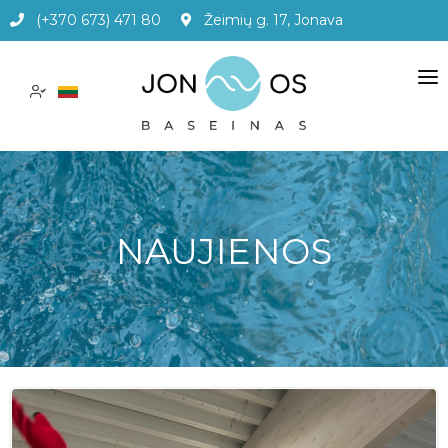
(+370 673) 471 80
Žeimių g. 17, Jonava
PASLAUGOS
KAINOS
APIE MUS
NAUJIENOS
ADMINISTRACINĖ INFORMACIJA
DUK
KONTAKTAI