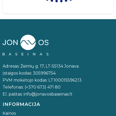
Adresas: Žeimių g. 17, LT-55134 Jonava
Įstaigos kodas: 305996754
PVM mokėtojo kodas: LT100015596213
Telefonas: (+370 673) 471 80
El. paštas: info@jonavosbaseinas.lt
INFORMACIJA
Kainos