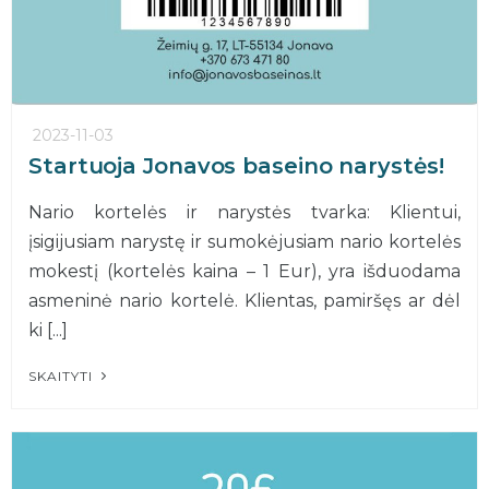
2023-11-03
Startuoja Jonavos baseino narystės!
Nario kortelės ir narystės tvarka: Klientui,
įsigijusiam narystę ir sumokėjusiam nario kortelės
mokestį (kortelės kaina – 1 Eur), yra išduodama
asmeninė nario kortelė. Klientas, pamiršęs ar dėl
ki [...]
SKAITYTI