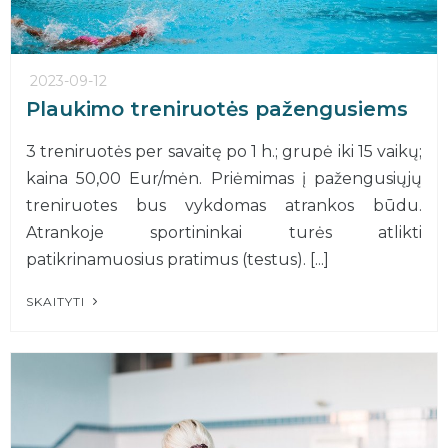
2023-09-12
Plaukimo treniruotės pažengusiems
3 treniruotės per savaitę po 1 h.; grupė iki 15 vaikų;
kaina 50,00 Eur/mėn. Priėmimas į pažengusiųjų
treniruotes bus vykdomas atrankos būdu.
Atrankoje sportininkai turės atlikti
patikrinamuosius pratimus (testus). [...]
SKAITYTI