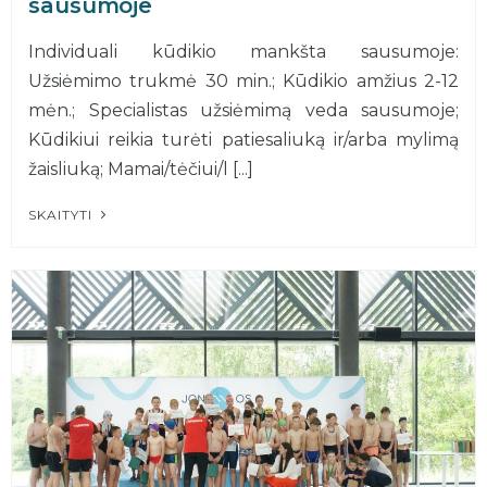
sausumoje
Individuali kūdikio mankšta sausumoje:
Užsiėmimo trukmė 30 min.; Kūdikio amžius 2-12
mėn.; Specialistas užsiėmimą veda sausumoje;
Kūdikiui reikia turėti patiesaliuką ir/arba mylimą
žaisliuką; Mamai/tėčiui/l [...]
SKAITYTI