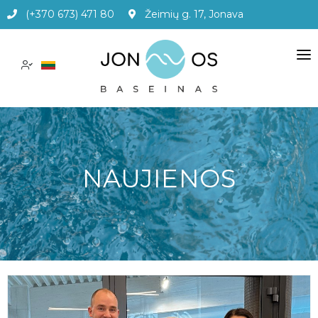
(+370 673) 471 80
Žeimių g. 17, Jonava
PASLAUGOS
KAINOS
APIE MUS
NAUJIENOS
ADMINISTRACINĖ INFORMACIJA
DUK
KONTAKTAI