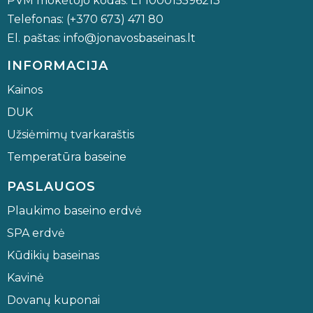
PVM mokėtojo kodas: LT100015596213
Telefonas: (+370 673) 471 80
El. paštas: info@jonavosbaseinas.lt
INFORMACIJA
Kainos
DUK
Užsiėmimų tvarkaraštis
Temperatūra baseine
PASLAUGOS
Plaukimo baseino erdvė
SPA erdvė
Kūdikių baseinas
Kavinė
Dovanų kuponai