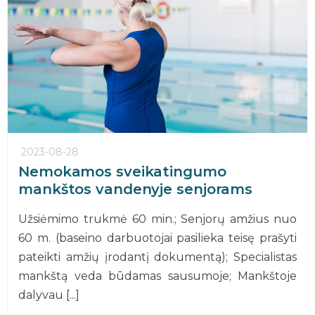
2023-08-28
Nemokamos sveikatingumo
mankštos vandenyje senjorams
Užsiėmimo trukmė 60 min.; Senjorų amžius nuo
60 m. (baseino darbuotojai pasilieka teisę prašyti
pateikti amžių įrodantį dokumentą); Specialistas
mankštą veda būdamas sausumoje; Mankštoje
dalyvau [...]