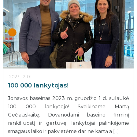
2023-12-01
100 000 lankytojas!
Jonavos baseinas 2023 m. gruodžio 1 d. sulaukė
100 000 lankytojo! Sveikiname Martą
Gečiauskaitę. Dovanodami baseino firminį
rankšluostį ir gertuvę, lankytojai palinkėjome
smagaus laiko ir pakvietėme dar ne kartą a [...]