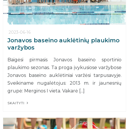
2023-06-16
Jonavos baseino auklėtinių plaukimo
varžybos
Baigėsi pirmasis Jonavos baseino sportinio
plaukimo sezonas. Ta proga įvykusiose varžybose
Jonavos baseino auklėtiniai varžėsi tarpusavyje.
Sveikiname nugalėtojus: 2013 m. ir jaunesnių
grupė: Merginos I vieta. Vakarė [...]
SKAITYTI