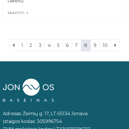
takeliu.
SKAITYTI
1
2
3
4
5
6
7
8
9
10
Adresas: Žeimių g. 17, LT-55134 Jonava
Įstaigos kodas: 305996754